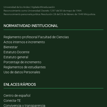
Universidad de los Andes | Vigilada Mineducación
Reconocimiento como Universidad: Decreto 1297 del 30 de mayo de 1964.
Reconocimiento personería jurídica: Resolución 28 del 23 de febrero de 1949 Minjusticia.
NORMATIVIDAD INSTITUCIONAL
Reglamento profesoral Facultad de Ciencias
Actos internos e incremento
Bienestar
Estatuto Docente
Estatuto general
Porcentaje de incremento
Reglamentos de estudiantes
Uso de datos Personales
ENLACES RÁPIDOS
Centro de español
Conecta-TE
Convivencia y transparencia