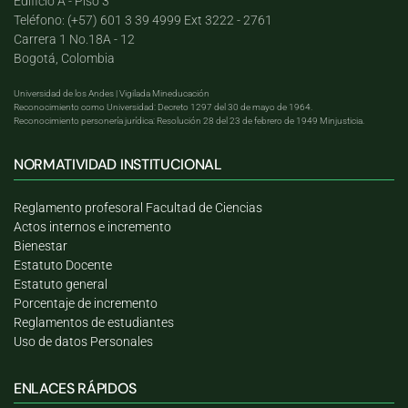
Edificio A - Piso 3
Teléfono: (+57) 601 3 39 4999 Ext 3222 - 2761
Carrera 1 No.18A - 12
Bogotá, Colombia
Universidad de los Andes | Vigilada Mineducación
Reconocimiento como Universidad: Decreto 1297 del 30 de mayo de 1964.
Reconocimiento personería jurídica: Resolución 28 del 23 de febrero de 1949 Minjusticia.
NORMATIVIDAD INSTITUCIONAL
Reglamento profesoral Facultad de Ciencias
Actos internos e incremento
Bienestar
Estatuto Docente
Estatuto general
Porcentaje de incremento
Reglamentos de estudiantes
Uso de datos Personales
ENLACES RÁPIDOS