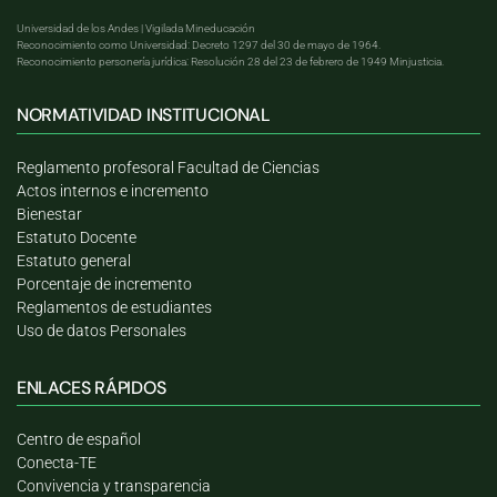
Universidad de los Andes | Vigilada Mineducación
Reconocimiento como Universidad: Decreto 1297 del 30 de mayo de 1964.
Reconocimiento personería jurídica: Resolución 28 del 23 de febrero de 1949 Minjusticia.
NORMATIVIDAD INSTITUCIONAL
Reglamento profesoral Facultad de Ciencias
Actos internos e incremento
Bienestar
Estatuto Docente
Estatuto general
Porcentaje de incremento
Reglamentos de estudiantes
Uso de datos Personales
ENLACES RÁPIDOS
Centro de español
Conecta-TE
Convivencia y transparencia